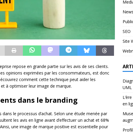
Medi
News
Publi
SEO
Site
Webm
ART
eprise repose en grande partie sur les avis de ses clients.
r les opinions exprimées par les consommateurs, est donc
Découvrez comment cette technique peut aider les
Diagr
 et à optimiser leur image de marque.
UML 
L’ère
ients dans le branding
en li
Musee
es dans le processus d’achat. Selon une étude menée par
augm
tent les avis en ligne avant d’effectuer un achat et 68%
. Ainsi, une image de marque positive est essentielle pour
Profi