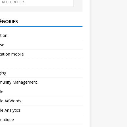
ÉGORIES
ation
yse
cation mobile
ging
unity Management
le
le AdWords
e Analytics
matique