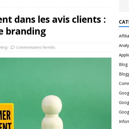
t dans les avis clients :
CAT
le branding
Affili
Anal
ting
Commentaires fermés
Appli
Blog
Blog
Comm
Goog
Goog
Googl
Infor